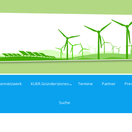
tennetzwerk
KUER.Gründerstories
Termine
Partner
Pre
Suche