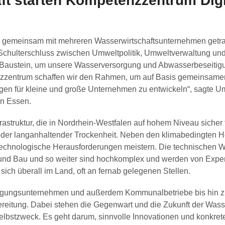
t starten Kompetenzzentrum Digi
in gemeinsam mit mehreren Wasserwirtschaftsunternehmen get
er Schulterschluss zwischen Umweltpolitik, Umweltverwaltung un
 Baustein, um unsere Wasserversorgung und Abwasserbeseitig
zzentrum schaffen wir den Rahmen, um auf Basis gemeinsamer 
gen für kleine und große Unternehmen zu entwickeln“, sagte Um
in Essen.
frastruktur, die in Nordrhein-Westfalen auf hohem Niveau sicher
der langanhaltender Trockenheit. Neben den klimabedingten 
technologische Herausforderungen meistern. Die technischen W
nd Bau und so weiter sind hochkomplex und werden von Experti
ich überall im Land, oft an fernab gelegenen Stellen.
rgungsunternehmen und außerdem Kommunalbetriebe bis hin z
eitung. Dabei stehen die Gegenwart und die Zukunft der Wasser
n Selbstzweck. Es geht darum, sinnvolle Innovationen und konkr