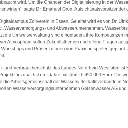
raucht wird. Um die Chancen der Digitalisierung in der Wasserwi
menwirken“, sagte Dr. Emanuel Grün, Aufsichtsratsvorsitzende
gitalcampus Zollverein in Essen. Geleitet wird es von Dr. Ulrik
uft: „Wasserversorgungs- und Abwasserunternehmen, Wasserforsc
zt die Umweltverwaltung sind eingeladen, ihre Kompetenzen mit
ativer Atmosphäre sollen Zukunftsthemen und offene Fragen aus
Workshops und Präsentationen von Praxisbeispielen geplant.
it.
tur- und Verbraucherschutz des Landes Nordrhein-Westfalen is
Projekt für zunächst drei Jahre mit jährlich 450.000 Euro. Die we
die Arbeitsgemeinschaft der Wasserwirtschaftsverbände in No
großen Wasserversorgungsunternehmen Gelsenwasser AG und R