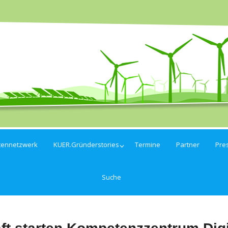
tennetzwerk
KUER.Gründerstories
Termine
Partner
Pre
Suche