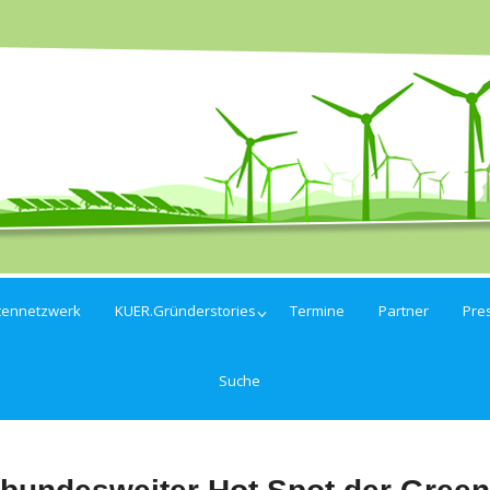
tennetzwerk
KUER.Gründerstories
Termine
Partner
Pre
Suche