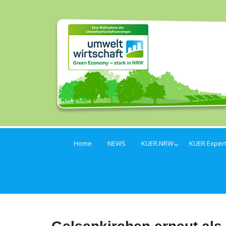
Home
NEWS
KUER.NRW
KUER Exper