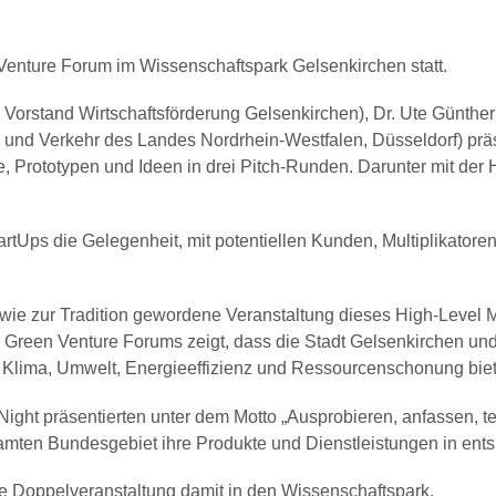
Venture Forum im Wissenschaftspark Gelsenkirchen statt.
Vorstand Wirtschaftsförderung Gelsenkirchen), Dr. Ute Günthe
z und Verkehr des Landes Nordrhein-Westfalen, Düsseldorf) pr
, Prototypen und Ideen in drei Pitch-Runden. Darunter mit de
StartUps die Gelegenheit, mit potentiellen Kunden, Multiplikato
wie zur Tradition gewordene Veranstaltung dieses High-Level M
s Green Venture Forums zeigt, dass die Stadt Gelsenkirchen u
 Klima, Umwelt, Energieeffizienz und Ressourcenschonung biet
 präsentierten unter dem Motto „Ausprobieren, anfassen, tes
amten Bundesgebiet ihre Produkte und Dienstleistungen in e
e Doppelveranstaltung damit in den Wissenschaftspark.