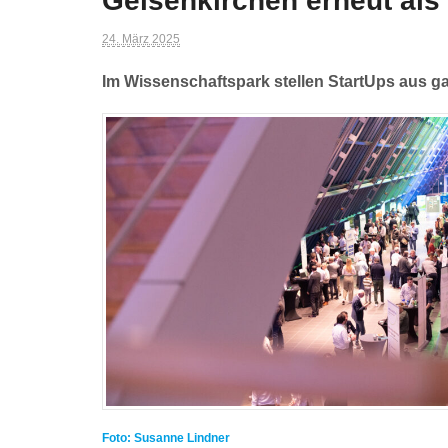
Gelsenkirchen erneut al
24. März 2025
Im Wissenschaftspark stellen StartUps aus ga
Foto: Susanne Lindner