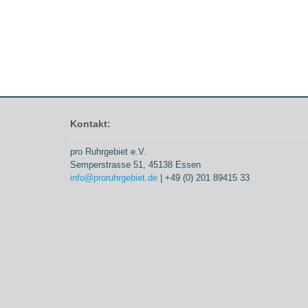
Kontakt:
pro Ruhrgebiet e.V.
Semperstrasse 51, 45138 Essen
info@proruhrgebiet.de
| +49 (0) 201 89415 33