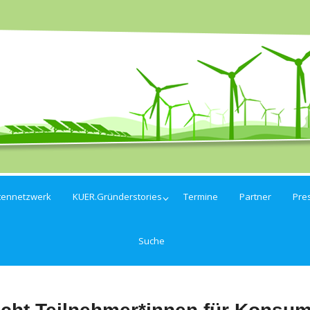
tennetzwerk
KUER.Gründerstories
Termine
Partner
Pre
Suche