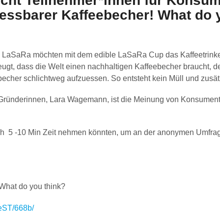
cht Teilnehmer*innen für Konsu
essbarer Kaffeebecher! What do 
LaSaRa möchten mit dem edible LaSaRa Cup das Kaffeetrinken 
t, dass die Welt einen nachhaltigen Kaffeebecher braucht, der
echer schlichtweg aufzuessen. So entsteht kein Müll und zusät
Gründerinnen, Lara Wagemann, ist die Meinung von Konsument*i
ch 5 -10 Min Zeit nehmen könnten, um an der anonymen Umfra
What do you think?
teST/668b/