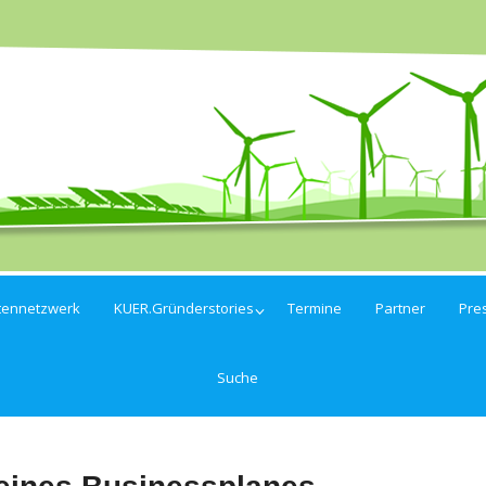
tennetzwerk
KUER.Gründerstories
Termine
Partner
Pre
Suche