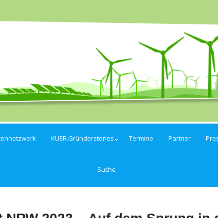
tennetzwerk
KUER.Gründerstories
Termine
Partner
Pre
Suche