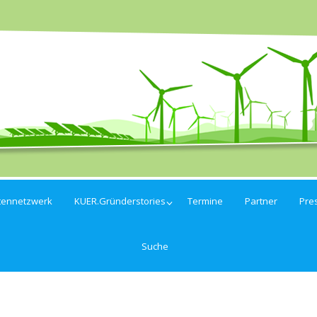
tennetzwerk
KUER.Gründerstories
Termine
Partner
Pre
Suche