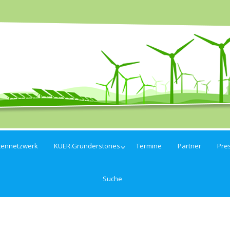
tennetzwerk
KUER.Gründerstories
Termine
Partner
Pre
Suche