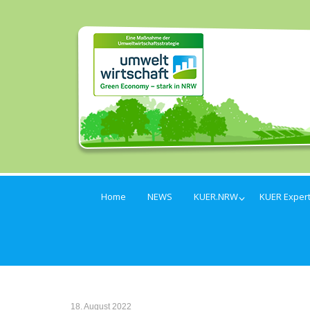
Home
NEWS
KUER.NRW
KUER Exper
18. August 2022